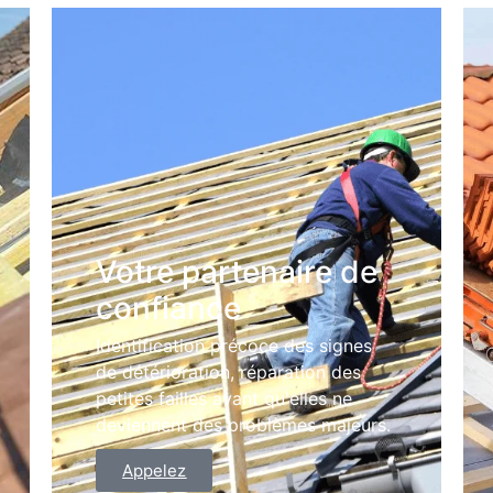
Votre partenaire de
confiance
Identification précoce des signes
de détérioration, réparation des
petites failles avant qu'elles ne
deviennent des problèmes majeurs.
Appelez