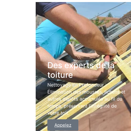
Des experts de la
toiture
Nettoyage en Profondeur :
Élimination des mousses, lichens et
autres dépôts accumulés au fil du
temps, préservant l'intégrité de
votre toit.
Appelez