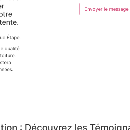
er
Envoyer le message
otre
étente.
que Étape.
e qualité
toiture.
stera
nnées.
action : Découvrez les Témoig