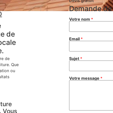
Devis gratuit
Demande de 
0
Votre nom
*
e
ge de
Email
*
ocale
e.
re de
Sujet
*
iture. Que
ation ou
ultats
Votre message
*
iture
.
Vous