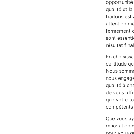
opportunité
qualité et l
traitons est
attention mé
fermement qu
sont essentie
résultat fina
En choisissa
certitude qu
Nous sommes
nous engageo
qualité à ch
de vous offri
que votre to
compétents 
Que vous aye
rénovation 
pour vous g