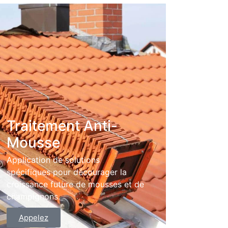
Traitement Anti-
Mousse
Application de solutions
spécifiques pour décourager la
croissance future de mousses et de
champignons.
Appelez